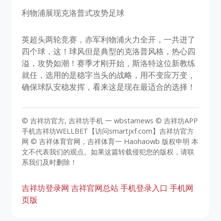
利物浦展现克洛普式攻势足球
英超头两轮竞赛，赤军利物浦火力全开，一共进了
四个球，这！球风但是典型的克洛普风格，热心四
溢，攻势如潮！赛季才刚开始，斯洛特这位新教练
就任，选用的是稳字当头的战略，用不变应万变，
确保球队安稳发挥，看来这是现在最适合的选择！
© 吉祥坊官方, 吉祥坊手机 一 wbstarnews © 吉祥坊APP
手机吉祥坊WELLBET【访问smartjxf.com】吉祥坊官方
网 © 吉祥体育官网，吉祥体育一 Haohaowb 版权申明 本
文不代表我们的观点。如果这篇转载侵犯您的版权，请联
系我们及时删除！
吉祥坊登录网
吉祥官网总站
手机登录入口
手机网
页版