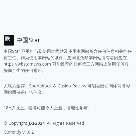
中国Star
中国Star 不承担与您使用本网站及使用本网站所含任何信息相关的任
何责任。作为使用本网站的条件，您同意免除本网站所有者因您在
https://wbstarnews.com
可能推荐的任何第三方网站上使用任何服
务而产生的任何索赔。
关联方披露：Sportsbook & Casino Review 可能会因访问体育博彩
网站而获得广告佣金。
18+岁以上。赌博可能令人上瘾，请理性参与。
© Copyright
JXF2024
. All Rights Reserved
Currently v1.0.2.