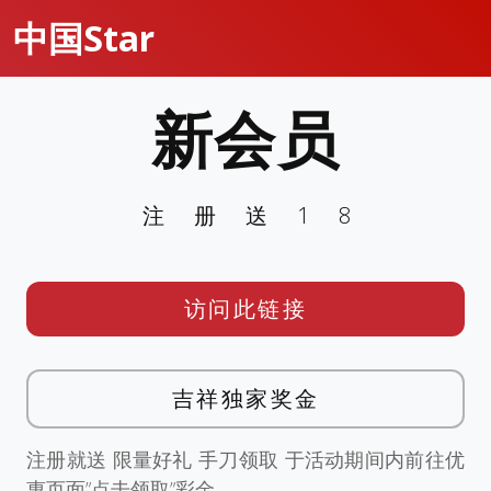
中国Star
新会员
注册送18
访问此链接
吉祥独家奖金
注册就送 限量好礼 手刀领取 于活动期间内前往优
惠页面”点击领取”彩金。