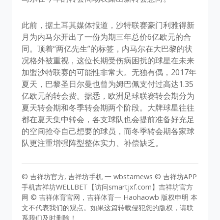
此前，据土耳其媒体报道，沙特联赛豪门利雅得新
月为内马尔开出了一份为期三年总价6亿欧元的合
同。顶着“两亿先生”的标签，内马尔在大巴黎的状
况格外被重视，这位长期受伤病困扰的球星在未来
加盟沙特联赛的可能性非常大。无独有偶，2017年
夏天，巴黎圣日尔曼也曾为姆巴佩支付过高达1.35
亿欧元的转会费。据悉，欧洲足球联赛转会期分为
夏天转会期和冬季转会期两个阶段。大牌球星往往
都在夏天集中转会，各支球队也会提前准备好充足
的空间抢夺自己想要的球员，而冬季转会期各家球
队更注重增强阵型整体实力、补偿缺乏。
© 吉祥坊官方, 吉祥坊手机 一 wbstarnews © 吉祥坊APP
手机吉祥坊WELLBET【访问smartjxf.com】吉祥坊官方
网 © 吉祥体育官网，吉祥体育一 Haohaowb 版权申明 本
文不代表我们的观点。如果这篇转载侵犯您的版权，请联
系我们及时删除！