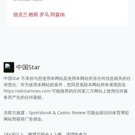
德克兰·赖斯
罗马
阿森纳
中国Star
中国Star 不承担与您使用本网站及使用本网站所含任何信息相关的任
何责任。作为使用本网站的条件，您同意免除本网站所有者因您在
https://wbstarnews.com
可能推荐的任何第三方网站上使用任何服
务而产生的任何索赔。
关联方披露：Sportsbook & Casino Review 可能会因访问体育博彩
网站而获得广告佣金。
18+岁以上。赌博可能令人上瘾，请理性参与。