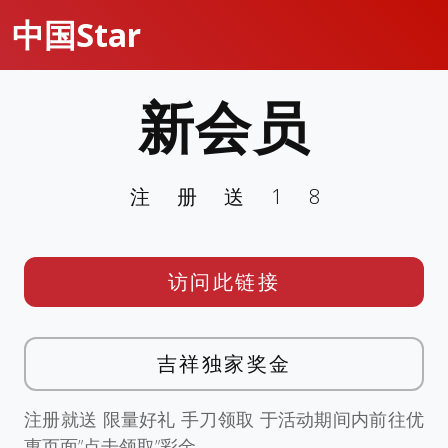
中国Star
新会员
注册送18
访问此链接
吉祥独家奖金
注册就送 限量好礼 手刀领取 于活动期间内前往优
惠页面”点击领取”彩金。