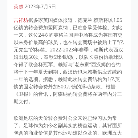
英超
2023年7月5日
吉祥坊
据多家英国媒体报道，德克兰·赖斯将以1.05
亿镑的转会费加盟阿森纳，已准备承受体检。如此
一来，这位24岁的英格兰国脚中场将成为英国有史
以来身价最高的球员，也在转会商场中被贴上了“亿
元先生”的标签。2022-2023年赛季，赖斯代表西汉
姆出场50次，奉献5球4助攻，以队长身份协助球队
夺得了欧会杯冠军。赖斯与“老东家”西汉姆的合约
将于下一年夏天到期，西汉姆也为赖斯供应过续约
一年的选项。据悉，赖斯此次转会费结构为1亿英
镑的固定转会费外加500万镑的浮动条款。根据
《卫报》的音讯，阿森纳的转会费将在两年内分三
期支付。
欧洲足坛的天价转会费对公众来说已经习以为常
了。足球作为如今名副其实的榜首运动，其背面所
包含的商业价值是其他运动难以企及的。欧洲五大