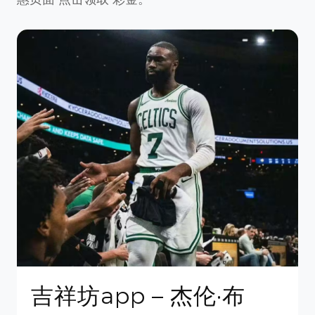
吉祥坊app – 杰伦·布