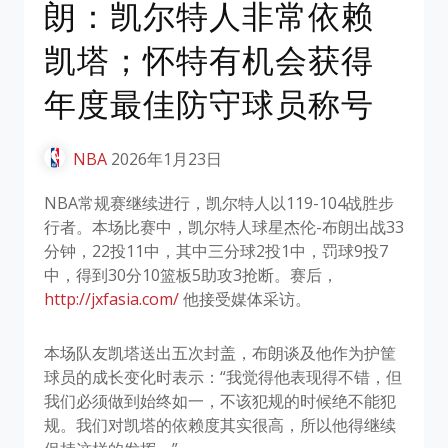
朗：凯尔特人非常依赖
凯塔；怀特有机会获得
年度最佳防守球员称号
NBA
2026年1月23日
NBA常规赛继续进行，凯尔特人以119-104战胜步
行者。本场比赛中，凯尔特人球星杰伦-布朗出战33
分钟，22投11中，其中三分球2投1中，罚球9投7
中，得到30分10篮板5助攻3抢断。赛后，
http://jxfasia.com/
他接受媒体采访。
本场队友凯塔送出五次封盖，布朗谈及他作为护筐
球员的成长变化时表示：“我觉得他表现得不错，但
我们必须做到始终如一，不该犯规的时候绝不能犯
规。我们对凯塔的依赖度其实很高，所以他得继续