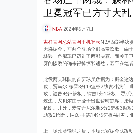
卫冕冠军已方寸大乱
NBA
2024年5月7日
吉祥官网总站官网手机登录
NBA西部半决
大胜掘金，前两个客场全部高奏欢歌。由
林狼一条腿现已迈进了西部决赛。而关于
赛的惨败的确来得惊悚和遽然，甚至在笔
此役两支球队的首要球员数据为：掘金这边
攻，贾马尔-穆雷8分13篮板2助攻2抢断。
攻，波普4分3篮板，纳吉1分1篮板，贾斯汀
这边，戈贝尔由于爱子出世暂时缺席，唐斯得
抢断。此外，麦克丹尼尔斯5分2篮板3助攻2
助攻2抢断，纳兹-里德14分5篮板4封盖，
上一场比赛输球之后，本场比赛掘金队改