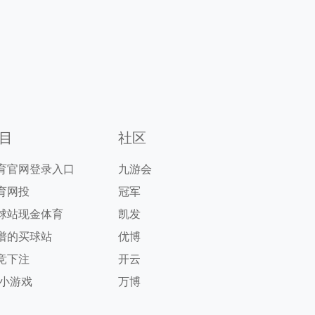
目
社区
育官网登录入口
九游会
育网投
冠军
球站现金体育
凯发
谱的买球站
优博
竞下注
开云
g小游戏
万博