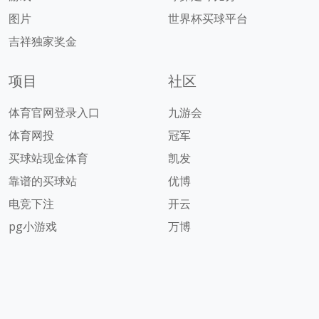
图片
世界杯买球平台
吉祥独家奖金
项目
社区
体育官网登录入口
九游会
体育网投
冠军
买球站现金体育
凯发
靠谱的买球站
优博
电竞下注
开云
pg小游戏
万博