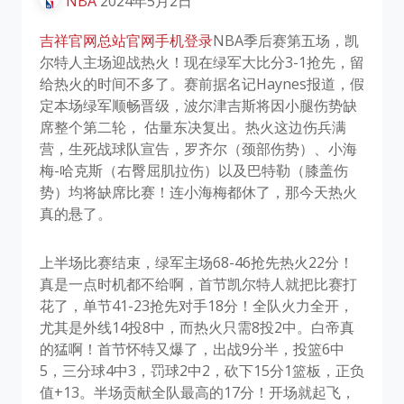
NBA
2024年5月2日
吉祥官网总站官网手机登录
NBA季后赛第五场，凯
尔特人主场迎战热火！现在绿军大比分3-1抢先，留
给热火的时间不多了。赛前据名记Haynes报道，假
定本场绿军顺畅晋级，波尔津吉斯将因小腿伤势缺
席整个第二轮， 估量东决复出。热火这边伤兵满
营，生死战球队宣告，罗齐尔（颈部伤势）、小海
梅-哈克斯（右臀屈肌拉伤）以及巴特勒（膝盖伤
势）均将缺席比赛！连小海梅都休了，那今天热火
真的悬了。
上半场比赛结束，绿军主场68-46抢先热火22分！
真是一点时机都不给啊，首节凯尔特人就把比赛打
花了，单节41-23抢先对手18分！全队火力全开，
尤其是外线14投8中，而热火只需8投2中。白帝真
的猛啊！首节怀特又爆了，出战9分半，投篮6中
5，三分球4中3，罚球2中2，砍下15分1篮板，正负
值+13。半场贡献全队最高的17分！开场就起飞，