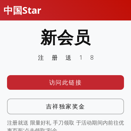
中国Star
新会员
注册送18
访问此链接
吉祥独家奖金
注册就送 限量好礼 手刀领取 于活动期间内前往优
惠页面”点击领取”彩金。