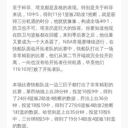
至于科菲、塔克都是及格的表现。特别是关于科菲
来说，10中5，得到11分1篮板2助攻1抢断，就是获
得三分机遇的时分，他犹犹豫豫，构成全场4中1，
防卫也不可。塔克仍是巨大的惊喜。你要知道他现
在防卫与篮板都在回暖，来到季后赛之后，他估量
又要成为一个大杀器了。NBA常规赛继续进行，在
快船队面临开拓者队的比赛中，快船队打出了一场
非常精彩的比赛，他们从第二节开端就完全拉开距
离，一向也没有给开拓者任何机遇，毕竟他们
116:103打败了开拓者队。
本场比赛快船队这一边三巨子都打出了非常精彩的
比赛，莱昂纳德上台28分钟，投篮16投9中，得到
了24分4篮板2助攻4抢断的数据，乔治上台36分
钟，投篮18投10中，得到了27分6篮板4助攻2抢断
1封盖的数据。哈登则是上台35分钟，投篮10投6
中，三分球8投5中，得到了19分14助攻4篮板1封盖
的数据。