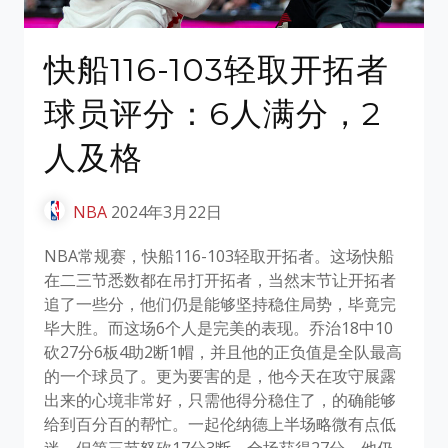
快船116-103轻取开拓者
球员评分：6人满分，2
人及格
NBA
2024年3月22日
NBA常规赛，快船116-103轻取开拓者。这场快船
在二三节悉数都在吊打开拓者，当然末节让开拓者
追了一些分，他们仍是能够坚持稳住局势，毕竟完
毕大胜。而这场6个人是完美的表现。乔治18中10
砍27分6板4助2断1帽，并且他的正负值是全队最高
的一个球员了。更为要害的是，他今天在攻守展露
出来的心境非常好，只需他得分稳住了，的确能够
给到百分百的帮忙。一起伦纳德上半场略微有点低