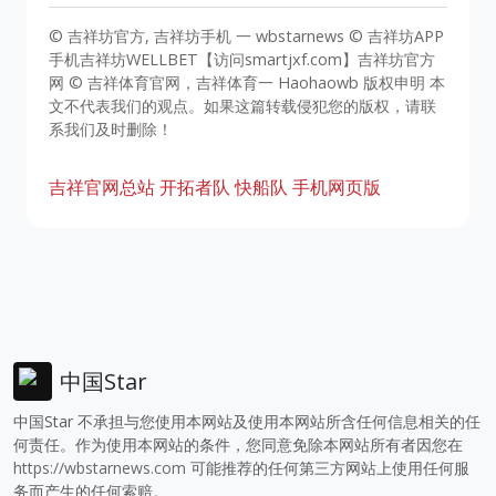
© 吉祥坊官方, 吉祥坊手机 一 wbstarnews © 吉祥坊APP
手机吉祥坊WELLBET【访问smartjxf.com】吉祥坊官方
网 © 吉祥体育官网，吉祥体育一 Haohaowb 版权申明 本
文不代表我们的观点。如果这篇转载侵犯您的版权，请联
系我们及时删除！
吉祥官网总站
开拓者队
快船队
手机网页版
中国Star
中国Star 不承担与您使用本网站及使用本网站所含任何信息相关的任
何责任。作为使用本网站的条件，您同意免除本网站所有者因您在
https://wbstarnews.com
可能推荐的任何第三方网站上使用任何服
务而产生的任何索赔。