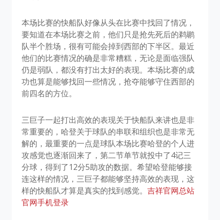
本场比赛的快船队好像从头在比赛中找回了情况，
要知道在本场比赛之前，他们只是抢先死后的鹈鹕
队半个胜场，很有可能会掉到西部的下半区。最近
他们的比赛情况的确是非常糟糕，无论是面临强队
仍是弱队，都没有打出太好的表现。本场比赛的成
功也算是能够找回一些情况，抢夺能够守住西部的
前四名的方位。
三巨子一起打出高效的表现关于快船队来讲也是非
常重要的，哈登关于球队的串联和组织也是非常无
解的，最重要的一点是球队本场比赛哈登的个人进
攻感觉也逐渐回来了，第二节单节就投中了4记三
分球，得到了12分5助攻的数据。希望哈登能够接
连这样的情况，三巨子都能够坚持高效的表现，这
样的快船队才算是真实的找到感觉。
吉祥官网总站
官网手机登录