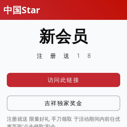
中国Star
新会员
注册送18
访问此链接
吉祥独家奖金
注册就送 限量好礼 手刀领取 于活动期间内前往优
惠页面”点击领取”彩金。