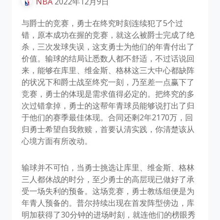
NBA
2022年12月9日
与爵士的竞赛，勇士在终究时刻连续犯了5个过
错，原本成功在握的竞赛，就这么被爵士完成了绝
杀，三次发球失误，这支勇士为他们的年青付出了
价值。输球的结局让悉数人都不舒适，不过话说回
来，能够在库里、维金斯、格林这三大中心都缺阵
的状况下和爵士战至终究一刻，乃至差一点赢下了
竞赛，勇士的体现是需求值得必定的。把终究的多
次过错拿掉，勇士的这帮年青球员能够说打出了归
于他们的赛季最佳体现。合同还剩2年2170万，回
归勇士希望自我救赎，首要认清实践，你清楚该从
心境方面有所改动。
输球并不可怕，当勇士挑选让库里、维金斯、格林
三人都休战的时分，至少勇士的高层现已做好了承
受一场失利的预备。这场竞赛，勇士教练组便是为
年青人预备的。普尔持续出现在首发阵型傍边，库
明加获得了30分钟的进场时刻，就连他们的榜眼秀