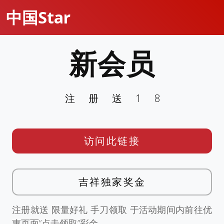
中国Star
新会员
注册送18
访问此链接
吉祥独家奖金
注册就送 限量好礼 手刀领取 于活动期间内前往优
惠页面”点击领取”彩金。