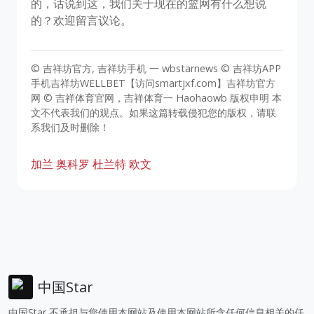
的，话说到这，我们关于现在的篮网有什么想说
的？欢迎留言议论。
© 吉祥坊官方, 吉祥坊手机 一 wbstarnews © 吉祥坊APP
手机吉祥坊WELLBET【访问smartjxf.com】吉祥坊官方
网 © 吉祥体育官网，吉祥体育一 Haohaowb 版权申明 本
文不代表我们的观点。如果这篇转载侵犯您的版权，请联
系我们及时删除！
加兰
奥科罗
杜兰特
欧文
中国Star
中国Star 不承担与您使用本网站及使用本网站所含任何信息相关的任