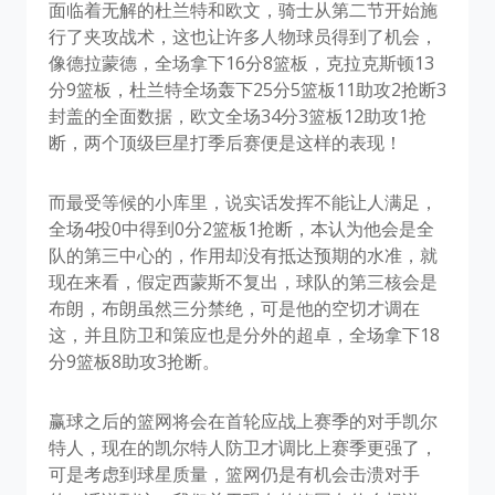
面临着无解的杜兰特和欧文，骑士从第二节开始施
行了夹攻战术，这也让许多人物球员得到了机会，
像德拉蒙德，全场拿下16分8篮板，克拉克斯顿13
分9篮板，杜兰特全场轰下25分5篮板11助攻2抢断3
封盖的全面数据，欧文全场34分3篮板12助攻1抢
断，两个顶级巨星打季后赛便是这样的表现！
而最受等候的小库里，说实话发挥不能让人满足，
全场4投0中得到0分2篮板1抢断，本认为他会是全
队的第三中心的，作用却没有抵达预期的水准，就
现在来看，假定西蒙斯不复出，球队的第三核会是
布朗，布朗虽然三分禁绝，可是他的空切才调在
这，并且防卫和策应也是分外的超卓，全场拿下18
分9篮板8助攻3抢断。
赢球之后的篮网将会在首轮应战上赛季的对手凯尔
特人，现在的凯尔特人防卫才调比上赛季更强了，
可是考虑到球星质量，篮网仍是有机会击溃对手