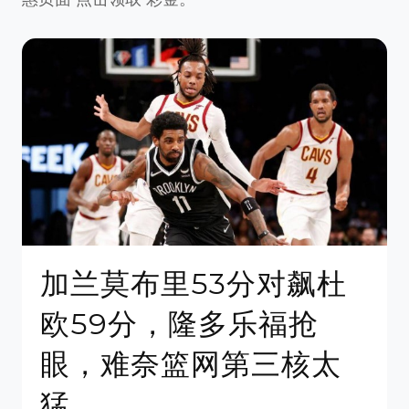
加兰莫布里53分对飙杜
欧59分，隆多乐福抢
眼，难奈篮网第三核太
猛