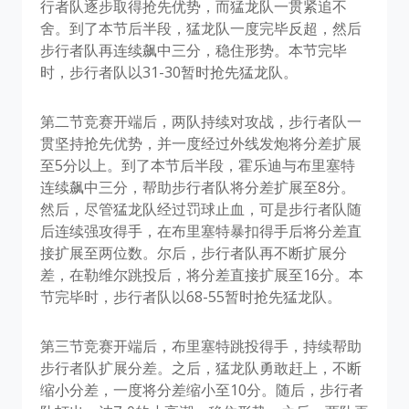
行者队逐步取得抢先优势，而猛龙队一贯紧追不
舍。到了本节后半段，猛龙队一度完毕反超，然后
步行者队再连续飙中三分，稳住形势。本节完毕
时，步行者队以31-30暂时抢先猛龙队。
第二节竞赛开端后，两队持续对攻战，步行者队一
贯坚持抢先优势，并一度经过外线发炮将分差扩展
至5分以上。到了本节后半段，霍乐迪与布里塞特
连续飙中三分，帮助步行者队将分差扩展至8分。
然后，尽管猛龙队经过罚球止血，可是步行者队随
后连续强攻得手，在布里塞特暴扣得手后将分差直
接扩展至两位数。尔后，步行者队再不断扩展分
差，在勒维尔跳投后，将分差直接扩展至16分。本
节完毕时，步行者队以68-55暂时抢先猛龙队。
第三节竞赛开端后，布里塞特跳投得手，持续帮助
步行者队扩展分差。之后，猛龙队勇敢赶上，不断
缩小分差，一度将分差缩小至10分。随后，步行者