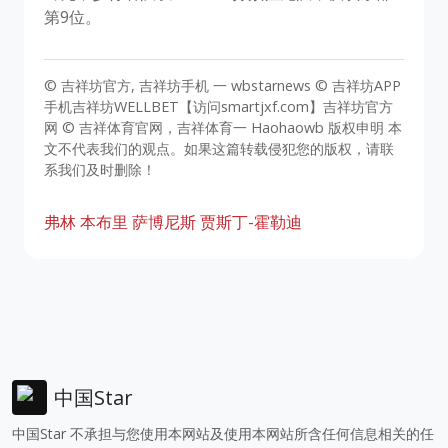
第9位。
© 吉祥坊官方, 吉祥坊手机 一 wbstarnews © 吉祥坊APP
手机吉祥坊WELLBET【访问smartjxf.com】吉祥坊官方
网 © 吉祥体育官网，吉祥体育一 Haohaowb 版权申明 本
文不代表我们的观点。如果这篇转载侵犯您的版权，请联
系我们及时删除！
弗林
本布里
萨博尼斯
贾斯丁-霍勒迪
中国Star
中国Star 不承担与您使用本网站及使用本网站所含任何信息相关的任