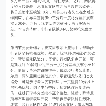
队打出一波7-0的小高潮，稳住形势。之后，两队再
度堕入拉锯战，尽管猛龙队在之后再度连续砍分，
将分差缩小至挨近10分，可是步行者队也在之后连
续回应，在布里塞特飙中三分后一度将分差扩展至
挨近20分。之后，猛龙队连续砍分，再度缩近分
差。本节完毕时，步行者队以94-83暂时抢先猛龙
队。
第四节竞赛开端后，麦克康奈尔上篮得手，帮助步
行者队坚持抢先优势。尔后，斯坦利-约翰逊连续砍
分，帮助猛龙队追分，尽管步行者队多点开花，可
是斯坦利-约翰逊经过三分一度将分差再度缩小至10
分。随后，毕塔吉跳投得手，帮助步行者队止血。
尔后，两队重回拉锯战态势，尽管猛龙队依旧奋力
追分，可是步行者队屡有回应，一贯坚持10分以上
的抢先优势。到了本节中段，猛龙队连续制造杀
伤，经过罚球将分差缩小至个位数。随后，萨博尼
斯与布里塞特表里开花，帮助步行者队稳住形势。
终究，步行者队以125-113打败猛龙队，供认东部