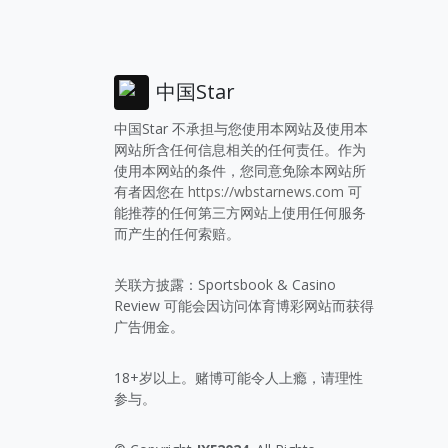
中国Star
中国Star 不承担与您使用本网站及使用本
网站所含任何信息相关的任何责任。作为
使用本网站的条件，您同意免除本网站所
有者因您在
https://wbstarnews.com
可
能推荐的任何第三方网站上使用任何服务
而产生的任何索赔。
关联方披露：Sportsbook & Casino
Review 可能会因访问体育博彩网站而获得
广告佣金。
18+岁以上。赌博可能令人上瘾，请理性
参与。