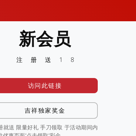
新会员
注册送18
访问此链接
吉祥独家奖金
册就送 限量好礼 手刀领取 于活动期间内
往优惠页面”点击领取”彩金。