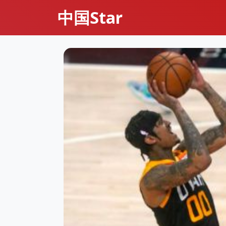
中国Star