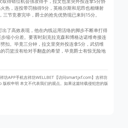
次取得错位机会强攻得手，拉文也里突外投连拿5分协
火热，连投带罚独得9分，英格尔斯和尼昂也相继射
，三节竞赛完毕，爵士的抢先优势现已来到15分。
打出了高效表现，他在内线运用活络的脚步不断单打得
逐步缩小分差。要害时刻克拉克森和博格达诺维奇接连
劈扣。毕竟三分钟，拉文里突外投连拿5分，武切维
稳的罚篮没有给对手翻盘的希望，毕竟爵士有惊无险地
 吉祥坊APP手机吉祥坊WELLBET【访问smartjxf.com】吉祥坊
owb 版权申明 本文不代表我们的观点。如果这篇转载侵犯您的版