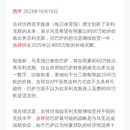
西甲
2023年10月16日
吉祥坊西班牙媒体《每日体育报》撰文剖析了菲利
克斯的未来，表示马竞希望在明夏以8000万欧的价
格出售菲利克斯，但巴萨的想法是继续租赁一年，
吉祥坊
在2025年以4000万欧的价格买断。
报道称，马竞现已奉告巴萨，将在明夏8000万欧出
售菲利克斯。但众所周知巴萨财务困难无法承当这
一数字，比较前者，更倾向于分三期每期超2500万
欧的价格。吉祥坊APP虽然这种方式也不太具有可
能性：巴萨方面不以为在菲利克斯身上花费8000万
欧是适宜的。
现在情况是，吉祥坊假如菲利克斯继续坚持不错的
竞技水平，
吉祥坊
巴萨最可能的战略是与马竞达成
续租协议，由于巴萨以为明夏球队的经济情况将十