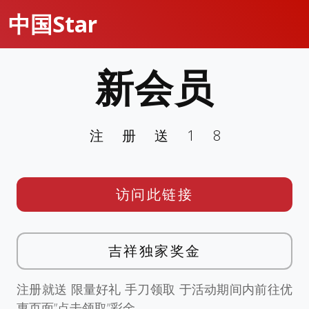
中国Star
新会员
注册送18
访问此链接
吉祥独家奖金
注册就送 限量好礼 手刀领取 于活动期间内前往优
惠页面”点击领取”彩金。