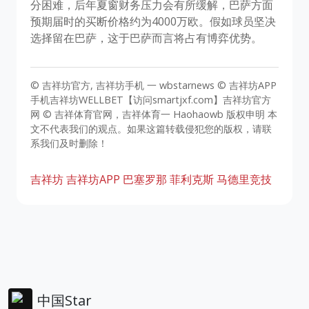
分困难，后年夏窗财务压力会有所缓解，巴萨方面
预期届时的买断价格约为4000万欧。假如球员坚决
选择留在巴萨，这于巴萨而言将占有博弈优势。
© 吉祥坊官方, 吉祥坊手机 一 wbstarnews © 吉祥坊APP
手机吉祥坊WELLBET【访问smartjxf.com】吉祥坊官方
网 © 吉祥体育官网，吉祥体育一 Haohaowb 版权申明 本
文不代表我们的观点。如果这篇转载侵犯您的版权，请联
系我们及时删除！
吉祥坊
吉祥坊APP
巴塞罗那
菲利克斯
马德里竞技
中国Star