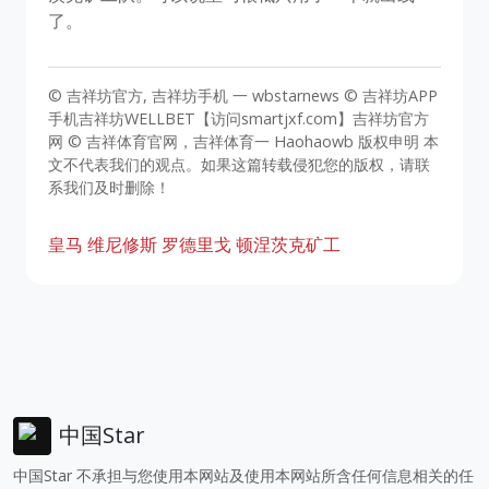
了。
© 吉祥坊官方, 吉祥坊手机 一 wbstarnews © 吉祥坊APP
手机吉祥坊WELLBET【访问smartjxf.com】吉祥坊官方
网 © 吉祥体育官网，吉祥体育一 Haohaowb 版权申明 本
文不代表我们的观点。如果这篇转载侵犯您的版权，请联
系我们及时删除！
皇马
维尼修斯
罗德里戈
顿涅茨克矿工
中国Star
中国Star 不承担与您使用本网站及使用本网站所含任何信息相关的任