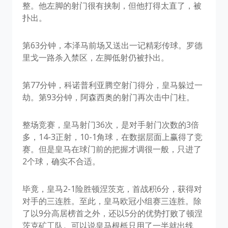
整。他左脚的射门很有挟制，但他打得太直了，被
扑出。
第63分钟，本泽马前场又送出一记精彩传球。罗德
里戈一路杀入禁区，左脚低射仍被扑出。
第77分钟，科诺普利亚腾空射门得分，皇马躲过一
劫。第93分钟，阿森西奥的射门再次击中门柱。
整场竞赛，皇马射门36次，是对手射门次数的3倍
多，14-3正射，10-1角球，在数据层面上赢得了竞
赛。但是皇马在球门前的把握才调很一般，只进了
2个球，确实不合适。
毕竟，皇马2-1险胜顿涅茨克，首战积6分，获得对
对手的三连胜。至此，皇马欧冠小组赛三连胜。除
了以9分高居榜首之外，还以5分的优势打败了顿涅
茨克矿工队。可以说皇马根柢只用了一半就出线