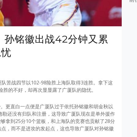
！孙铭徽出战42分钟又累
隐忧
厦队苦战四节以102-98险胜上海队取得3连胜。拿下这
险胜的不好，却再次显显露了广厦队的隐忧。
少。更直白一点便是广厦队过于依托孙铭徽和胡金秋以
德勒还没有归队和注册，这导致广厦队现在是单外援作
拿到25分10个篮板，和上海队的竞赛也贡献了28分
结点，而不是进攻的发起点，这也导致广厦队对孙铭徽