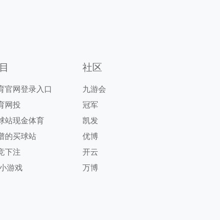
目
社区
育官网登录入口
九游会
育网投
冠军
球站现金体育
凯发
谱的买球站
优博
竞下注
开云
g小游戏
万博