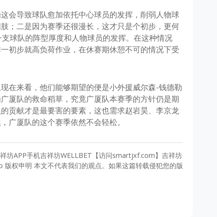
为这会导致球队愈加依托中心球员的发挥，削弱人物球
四肢；二是因为赛季还很漫长，这才只是个初步，更何
一支球队的阵型厚度和人物球员的发挥。在这种情况
季一初步就高负荷作业，在休赛期休憩不可的情况下受
现在来看，他们能够期望的便是小外援威尔森-钱德勒
为广厦队的救命稻草，究竟广厦队本赛季的方针仍是期
员的贡献才是最要害的要素，这也需求赵岩昊、李京龙
然，广厦队的这个赛季依然不会轻松。
 吉祥坊APP手机吉祥坊WELLBET【访问smartjxf.com】吉祥坊
owb 版权申明 本文不代表我们的观点。如果这篇转载侵犯您的版