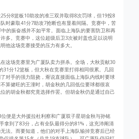
5分8篮板10助攻的准三双并取得8次罚球，但19投8
队时豪取41分7助攻7抢断也有显着间隔。竞赛中，苦
赛中的振奋感并不如平常。面临上海队的要害防卫和再
许多。竞赛中，这位超级后卫3次被封盖也足以说明
说明他这场竞赛接受的压力有多大。
在这场竞赛里为广厦队卖力拼杀。全场，大秋贡献30
的31分12篮板，但大秋在竞赛里打得相同很累。几回
到了对手的强力阻挠，甭说直接面临上海队内线时要球
同不算健旺的王潼时，胡金秋的几回低位要球都很哀
低位的胡金秋都究竟选择作罢。但胡金秋仍是通过自己
3位便是大外援拉杜利察和广厦双子星胡金秋与孙铭
手拿到了83分，占有全队最得分的81%，这充沛阐清
的无法。而要知道，他们的对手上海队输掉竞赛后已经
负仅排名第15名（总共19支球队），可广厦队仍旧打