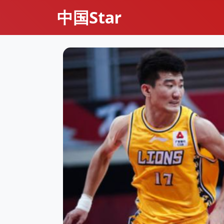
中国Star